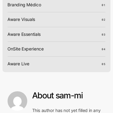
Branding Médico
01
Aware Visuals
Acción 36º
02
Aware Visuals, Branding
MAS INFO
2022
Médico
Aware Essentials
03
OnSite Experience
04
Aware Live
05
About
sam-mi
PRED: Programa
Rápido
Emergencia Dolor
This author has not yet filled in any