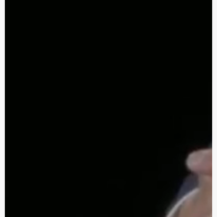
Foot Now
Aware Visuals, Branding
MAS INFO
2024
Médico