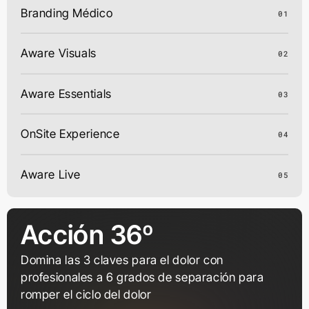
Branding Médico
01
Dra. Maryory
Gómez
Aware Visuals
02
Aware Visuals, Branding
MAS INFO
2025
Médico
Aware Essentials
03
OnSite Experience
04
Aware Live
05
Acción 36º
Domina las 3 claves para el dolor con
DxPain
profesionales a 6 grados de separación para
Aware Visuals, Branding
MAS INFO
romper el ciclo del dolor
2021
Médico