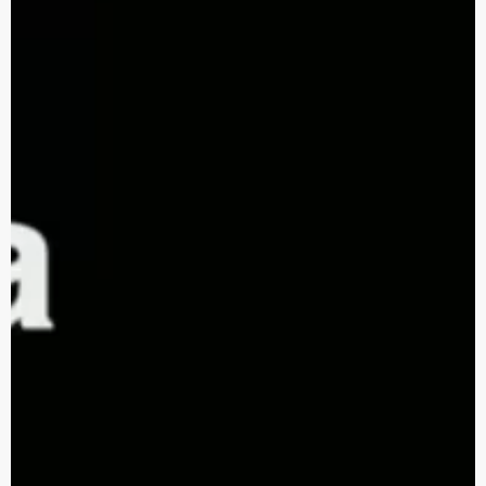
DNLead
Aware Live, Aware Visuals,
MAS INFO
2024
Branding Médico
PRED: Programa
Rápido
Emergencia Dolor
Aware Visuals, Branding
MAS INFO
2024
Médico