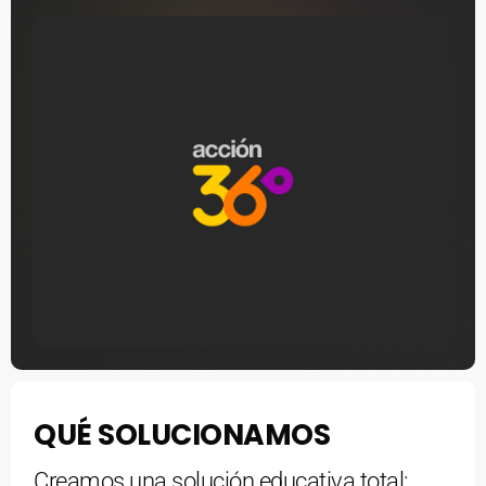
Evalualo
Aware Visuals, Branding
MAS INFO
2023
Médico
QUÉ SOLUCIONAMOS
Creamos una solución educativa total: