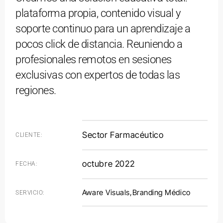
plataforma propia, contenido visual y
soporte continuo para un aprendizaje a
pocos click de distancia. Reuniendo a
Crónicas De Dolor
profesionales remotos en sesiones
exclusivas con expertos de todas las
MAS INFO
2025
Branding Médico
regiones.
Sector Farmacéutico
CLIENTE:
octubre 2022
FECHA:
Aware Visuals
,
Branding Médico
SERVICIO:
Acción 36º